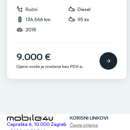
Ručni
Diesel
136.566 km
95 ks
2018
9.000 €
Cijena vozila je izražena bez
PDV-a
.
KORISNI LINKOVI
Capraška 6, 10 000 Zagreb
Česta pitanja