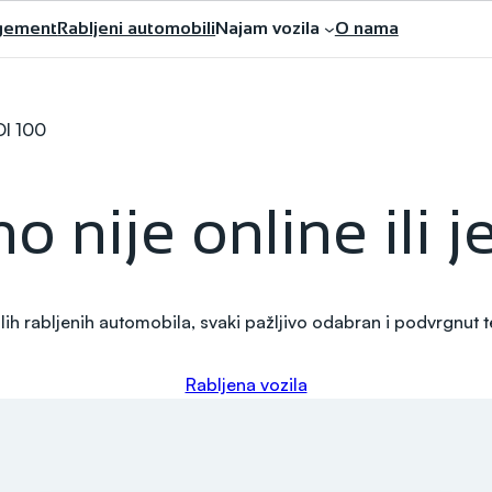
gement
Rabljeni automobili
Najam vozila
O nama
I 100
o nije online ili 
ih rabljenih automobila, svaki pažljivo odabran i podvrgnut tem
Rabljena vozila