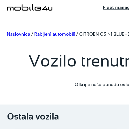
Skoči
Fleet mana
do
sadržaja
Naslovnica
/
Rabljeni automobili
/
CITROEN C3 N1 BLUEHD
Vozilo trenutn
Otkrijte naša ponudu ostal
Ostala vozila