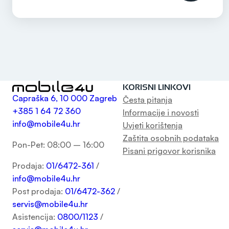
KORISNI LINKOVI
Capraška 6, 10 000 Zagreb
Česta pitanja
+385 1 64 72 360
Informacije i novosti
info@mobile4u.hr
Uvjeti korištenja
Zaštita osobnih podataka
Pon-Pet: 08:00 – 16:00
Pisani prigovor korisnika
Prodaja:
01/6472-361
/
info@mobile4u.hr
Post prodaja:
01/6472-362
/
servis@mobile4u.hr
Asistencija:
0800/1123
/