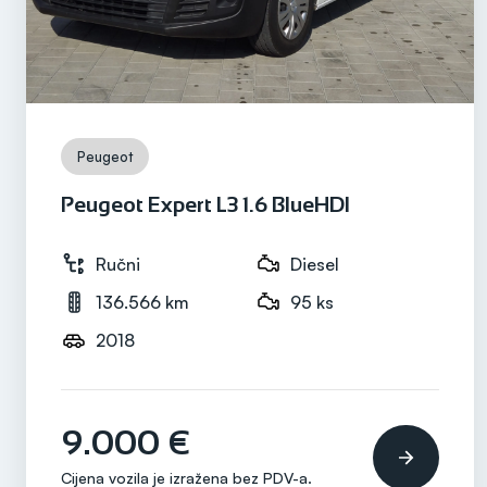
Snaga motora
110 ks
Peugeot
Mjenjač
Ručni
Peugeot Expert L3 1.6 BlueHDI
Ručni
Diesel
136.566 km
95 ks
2018
9.000 €
Cijena vozila je izražena bez
PDV-a
.