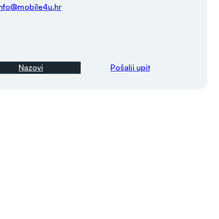
info@mobile4u.hr
Nazovi
Pošalji upit