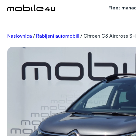
Skoči
Fleet mana
do
sadržaja
Naslovnica
/
Rabljeni automobili
/
Citroen C3 Aircross SH