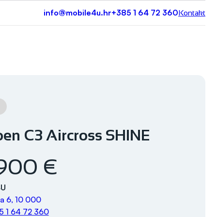
info@mobile4u.hr
+385 1 64 72 360
Kontakt
oen C3 Aircross SHINE
.900 €
4U
a 6, 10 000
5 1 64 72 360