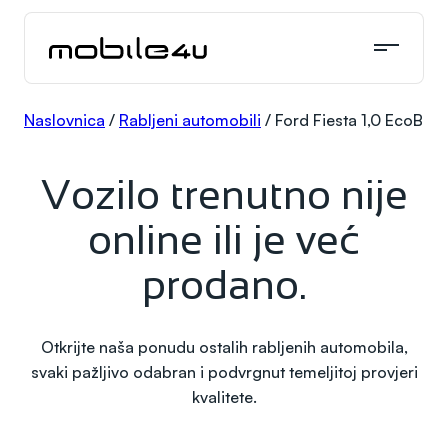
Skoči
do
sadržaja
Naslovnica
/
Rabljeni automobili
/
Ford Fiesta 1,0 EcoBoos
Vozilo trenutno nije
online ili je već
prodano.
Otkrijte naša ponudu ostalih rabljenih automobila,
svaki pažljivo odabran i podvrgnut temeljitoj provjeri
kvalitete.