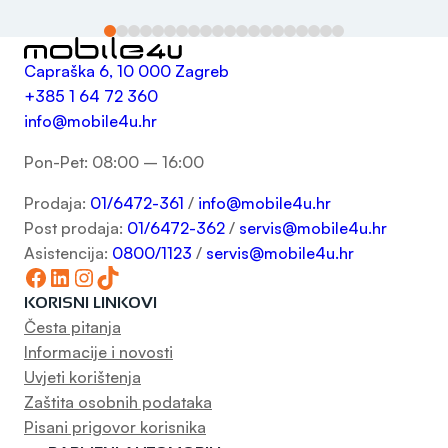
Capraška 6, 10 000 Zagreb
+385 1 64 72 360
info@mobile4u.hr
Pon-Pet: 08:00 – 16:00
Prodaja:
01/6472-361
/
info@mobile4u.hr
Post prodaja:
01/6472-362
/
servis@mobile4u.hr
Asistencija:
0800/1123
/
servis@mobile4u.hr
Facebook
LinkedIn
Instagram
TikTok
KORISNI LINKOVI
Česta pitanja
Informacije i novosti
Uvjeti korištenja
Zaštita osobnih podataka
Pisani prigovor korisnika