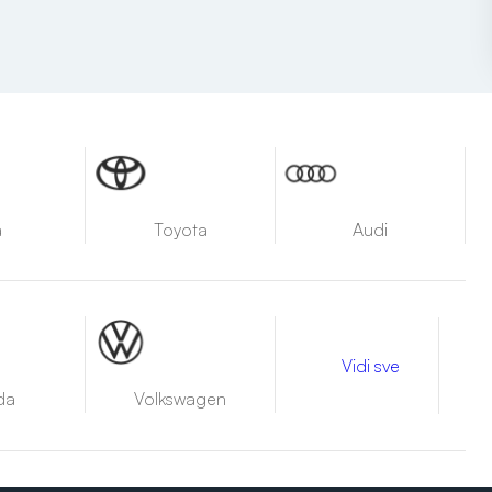
a
Toyota
Audi
Vidi sve
da
Volkswagen