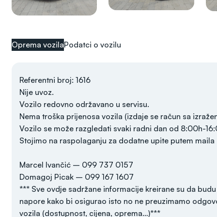
Oprema vozila
Podatci o vozilu
Referentni broj: 1616
Nije uvoz.
Vozilo redovno održavano u servisu.
Nema troška prijenosa vozila (izdaje se račun sa izraž
Vozilo se može razgledati svaki radni dan od 8:00h-16
Stojimo na raspolaganju za dodatne upite putem maila il
Marcel Ivančić – 099 737 0157
Domagoj Picak – 099 167 1607
*** Sve ovdje sadržane informacije kreirane su da budu
napore kako bi osigurao isto no ne preuzimamo odgovo
vozila (dostupnost, cijena, oprema…)***