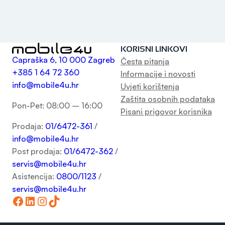
KORISNI LINKOVI
Capraška 6, 10 000 Zagreb
Česta pitanja
+385 1 64 72 360
Informacije i novosti
info@mobile4u.hr
Uvjeti korištenja
Zaštita osobnih podataka
Pon-Pet: 08:00 – 16:00
Pisani prigovor korisnika
Prodaja:
01/6472-361
/
info@mobile4u.hr
Post prodaja:
01/6472-362
/
servis@mobile4u.hr
Asistencija:
0800/1123
/
servis@mobile4u.hr
Facebook
LinkedIn
Instagram
TikTok