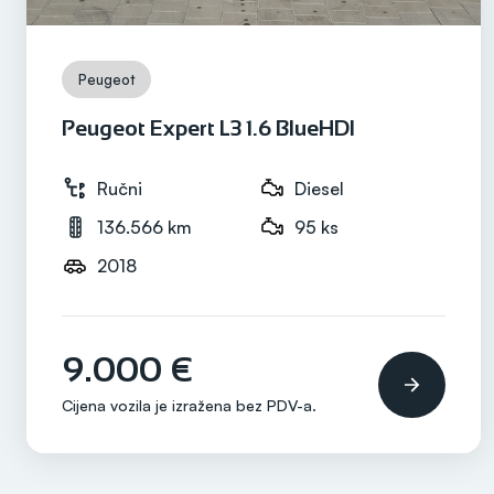
Snaga motora
84 ks
Peugeot
Mjenjač
Ručni
Peugeot Expert L3 1.6 BlueHDI
Ručni
Diesel
136.566 km
95 ks
2018
9.000 €
Cijena vozila je izražena bez
PDV-a
.