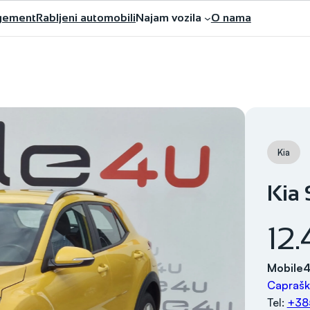
gement
Rabljeni automobili
Najam vozila
O nama
Kia
Kia 
12
Mobile
Caprašk
Tel:
+38