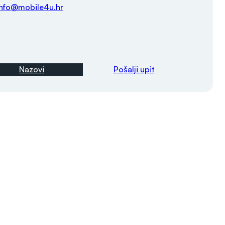
info@mobile4u.hr
Nazovi
Pošalji upit