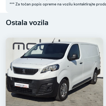
*** Za točan popis opreme na vozilu kontaktirajte prod
Ostala vozila
Godina
2023
Registriran do
/
Prijeđeni kilometri
126.800 km
Motor
Benzin