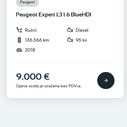
Peugeot
Mjenjač
Ručni
Peugeot Expert L3 1.6 BlueHDI
Ručni
Diesel
136.566 km
95 ks
2018
9.000 €
Cijena vozila je izražena bez
PDV-a
.