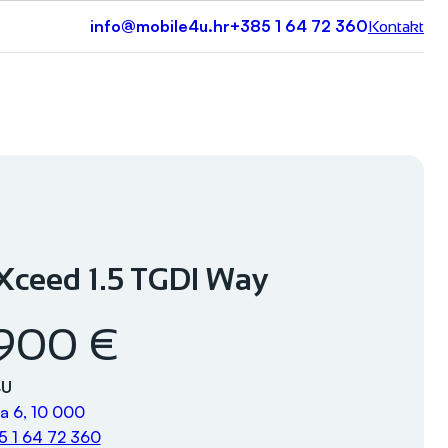
info@mobile4u.hr
+385 1 64 72 360
Kontakt
Xceed 1.5 TGDI Way
.900 €
4U
a 6, 10 000
5 1 64 72 360