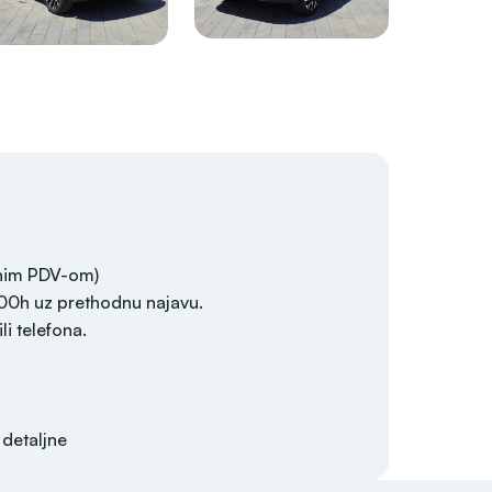
enim PDV-om)
:00h uz prethodnu najavu.
i telefona.
 detaljne