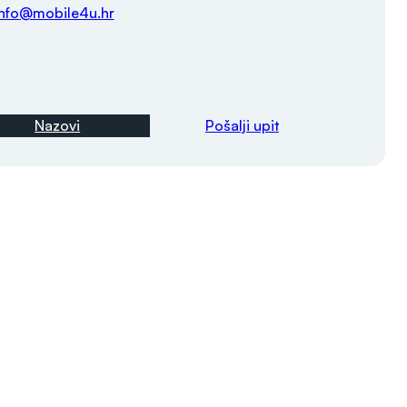
info@mobile4u.hr
Nazovi
Pošalji upit