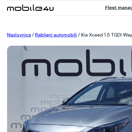
Skoči
Fleet mana
do
sadržaja
Naslovnica
/
Rabljeni automobili
/
Kia Xceed 1.5 TGDI Wa