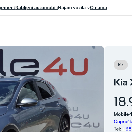
gement
Rabljeni automobili
Najam vozila
O nama
y
Kia
Kia 
18
Mobile
Caprašk
Tel:
+38