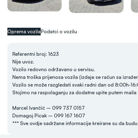
Oprema vozila
Podatci o vozilu
Referentni broj: 1623
Nije uvoz.
Vozilo redovno održavano u servisu.
Nema troška prijenosa vozila (izdaje se račun sa izraž
Vozilo se može razgledati svaki radni dan od 8:00h-16
Stojimo na raspolaganju za dodatne upite putem maila il
Marcel Ivančić – 099 737 0157
Domagoj Picak – 099 167 1607
*** Sve ovdje sadržane informacije kreirane su da budu