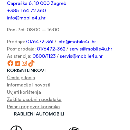
Capraška 6, 10 000 Zagreb
+385 1 64 72 360
info@mobile4u.hr
Pon-Pet: 08:00 – 16:00
Prodaja:
01/6472-361
/
info@mobile4u.hr
Post prodaja:
01/6472-362
/
servis@mobile4u.hr
Asistencija:
0800/1123
/
servis@mobile4u.hr
Facebook
LinkedIn
Instagram
TikTok
KORISNI LINKOVI
Česta pitanja
Informacije i novosti
Uvjeti korištenja
Zaštita osobnih podataka
Pisani prigovor korisnika
RABLJENI AUTOMOBILI