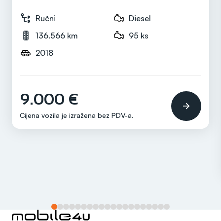
Snaga motora
100 ks
Ručni
Diesel
136.566 km
95 ks
2018
Mjenjač
Ručni
9.000 €
Cijena vozila je izražena bez
PDV-a
.