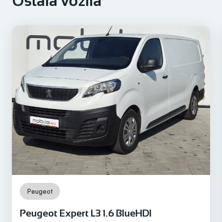
Ostala vozila
2020
Registriran do
/
Prijeđeni kilometri
74.001 km
Motor
Diesel
Peugeot
Peugeot Expert L3 1.6 BlueHDI