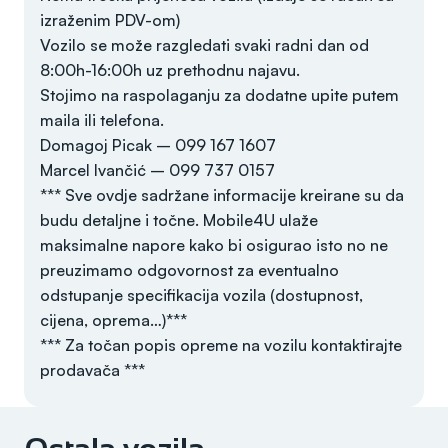
izraženim PDV-om)
Vozilo se može razgledati svaki radni dan od
8:00h-16:00h uz prethodnu najavu.
Stojimo na raspolaganju za dodatne upite putem
maila ili telefona.
Domagoj Picak – 099 167 1607
Marcel Ivančić – 099 737 0157
*** Sve ovdje sadržane informacije kreirane su da
budu detaljne i točne. Mobile4U ulaže
maksimalne napore kako bi osigurao isto no ne
preuzimamo odgovornost za eventualno
odstupanje specifikacija vozila (dostupnost,
cijena, oprema…)***
*** Za točan popis opreme na vozilu kontaktirajte
prodavača ***
Godina