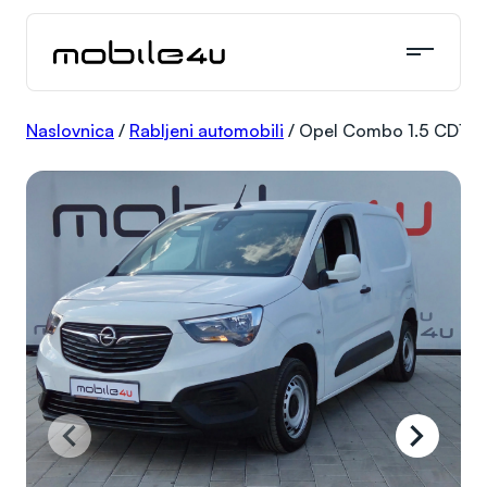
Skoči
do
sadržaja
Naslovnica
/
Rabljeni automobili
/
Opel Combo 1.5 CDTI