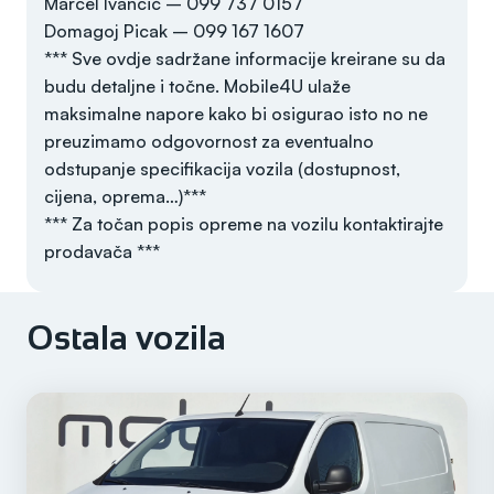
Marcel Ivančić – 099 737 0157
Domagoj Picak – 099 167 1607
*** Sve ovdje sadržane informacije kreirane su da
budu detaljne i točne. Mobile4U ulaže
maksimalne napore kako bi osigurao isto no ne
preuzimamo odgovornost za eventualno
odstupanje specifikacija vozila (dostupnost,
cijena, oprema…)***
*** Za točan popis opreme na vozilu kontaktirajte
prodavača ***
Ostala vozila
Godina
2020
Registriran do
/