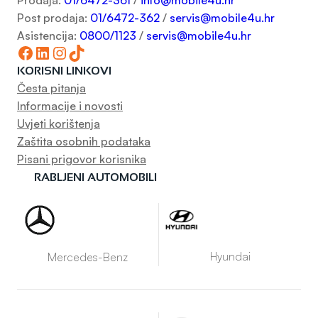
Prodaja:
01/6472-361
/
info@mobile4u.hr
Post prodaja:
01/6472-362
/
servis@mobile4u.hr
Asistencija:
0800/1123
/
servis@mobile4u.hr
Facebook
LinkedIn
Instagram
TikTok
KORISNI LINKOVI
Česta pitanja
Informacije i novosti
Uvjeti korištenja
Zaštita osobnih podataka
Pisani prigovor korisnika
RABLJENI AUTOMOBILI
Hyundai
Mercedes-Benz