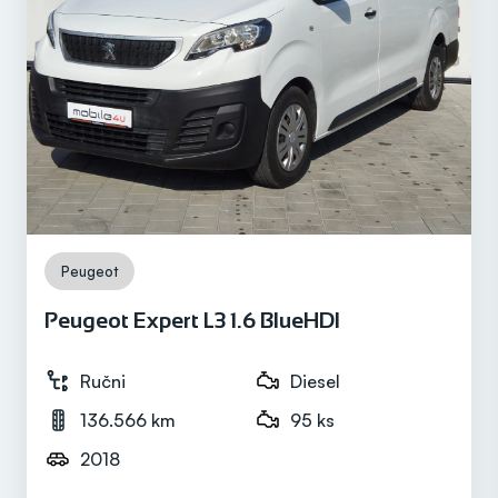
Prijeđeni kilometri
142.398 km
Motor
Diesel
Peugeot
Peugeot Expert L3 1.6 BlueHDI
Snaga motora
102 ks
Ručni
Diesel
136.566 km
95 ks
2018
Mjenjač