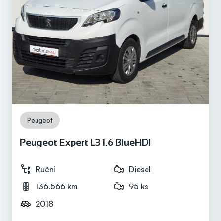
Prijeđeni kilometri
58.810 km
Motor
Diesel
Peugeot
Peugeot Expert L3 1.6 BlueHDI
Snaga motora
102 ks
Ručni
Diesel
136.566 km
95 ks
2018
Mjenjač