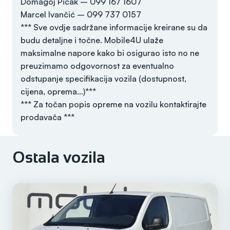
Domagoj Picak – 099 167 1607
Marcel Ivančić – 099 737 0157
*** Sve ovdje sadržane informacije kreirane su da
budu detaljne i točne. Mobile4U ulaže
maksimalne napore kako bi osigurao isto no ne
preuzimamo odgovornost za eventualno
odstupanje specifikacija vozila (dostupnost,
cijena, oprema…)***
*** Za točan popis opreme na vozilu kontaktirajte
prodavača ***
Ostala vozila
Godina
2023
Registriran do
/