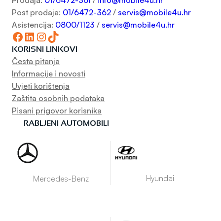
Prodaja:
01/6472-361
/
info@mobile4u.hr
Post prodaja:
01/6472-362
/
servis@mobile4u.hr
Asistencija:
0800/1123
/
servis@mobile4u.hr
Facebook
LinkedIn
Instagram
TikTok
KORISNI LINKOVI
Česta pitanja
Informacije i novosti
Uvjeti korištenja
Zaštita osobnih podataka
Pisani prigovor korisnika
RABLJENI AUTOMOBILI
Hyundai
Mercedes-Benz