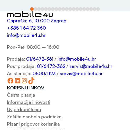
Capraška 6, 10 000 Zagreb
+385 1 64 72 360
info@mobile4u.hr
Pon-Pet: 08:00 – 16:00
Prodaja:
01/6472-361
/
info@mobile4u.hr
Post prodaja:
01/6472-362
/
servis@mobile4u.hr
Asistencija:
0800/1123
/
servis@mobile4u.hr
Facebook
LinkedIn
Instagram
TikTok
KORISNI LINKOVI
Česta pitanja
Informacije i novosti
Uvjeti korištenja
Zaštita osobnih podataka
Pisani prigovor korisnika