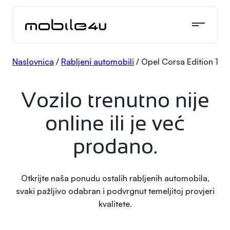
Skoči
do
sadržaja
Naslovnica
/
Rabljeni automobili
/
Opel Corsa Edition 1,5 
Vozilo trenutno nije
online ili je već
prodano.
Otkrijte naša ponudu ostalih rabljenih automobila,
svaki pažljivo odabran i podvrgnut temeljitoj provjeri
kvalitete.