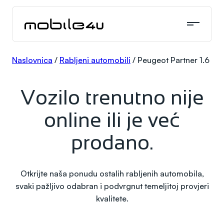
Skoči
do
sadržaja
Naslovnica
/
Rabljeni automobili
/
Peugeot Partner 1.6 bl
Vozilo trenutno nije
online ili je već
prodano.
Otkrijte naša ponudu ostalih rabljenih automobila,
svaki pažljivo odabran i podvrgnut temeljitoj provjeri
kvalitete.