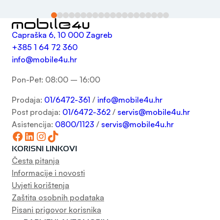
Capraška 6, 10 000 Zagreb
+385 1 64 72 360
info@mobile4u.hr
Pon-Pet: 08:00 – 16:00
Prodaja:
01/6472-361
/
info@mobile4u.hr
Post prodaja:
01/6472-362
/
servis@mobile4u.hr
Asistencija:
0800/1123
/
servis@mobile4u.hr
Facebook
LinkedIn
Instagram
TikTok
KORISNI LINKOVI
Česta pitanja
Informacije i novosti
Uvjeti korištenja
Zaštita osobnih podataka
Pisani prigovor korisnika