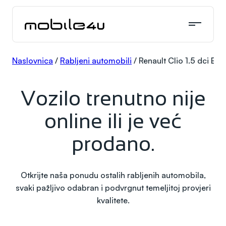
Skoči
do
sadržaja
Naslovnica
/
Rabljeni automobili
/
Renault Clio 1.5 dci Equ
Vozilo trenutno nije
online ili je već
prodano.
Otkrijte naša ponudu ostalih rabljenih automobila,
svaki pažljivo odabran i podvrgnut temeljitoj provjeri
kvalitete.