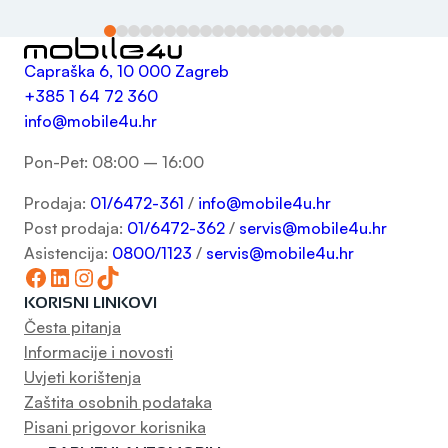
Capraška 6, 10 000 Zagreb
+385 1 64 72 360
info@mobile4u.hr
Pon-Pet: 08:00 – 16:00
Prodaja:
01/6472-361
/
info@mobile4u.hr
Post prodaja:
01/6472-362
/
servis@mobile4u.hr
Asistencija:
0800/1123
/
servis@mobile4u.hr
Facebook
LinkedIn
Instagram
TikTok
KORISNI LINKOVI
Česta pitanja
Informacije i novosti
Uvjeti korištenja
Zaštita osobnih podataka
Pisani prigovor korisnika