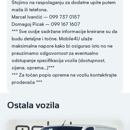
Stojimo na raspolaganju za dodatne upite putem
maila ili telefona.
Marcel Ivančić – 099 737 0157
Domagoj Picak – 099 167 1607
*** Sve ovdje sadržane informacije kreirane su da
budu detaljne i točne. Mobile4U ulaže
maksimalne napore kako bi osigurao isto no ne
preuzimamo odgovornost za eventualno
odstupanje specifikacija vozila (dostupnost,
cijena, oprema…)***
*** Za točan popis opreme na vozilu kontaktirajte
prodavača ***
Ostala vozila
Godina
2023