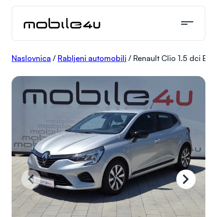
Skoči
do
sadržaja
Naslovnica
/
Rabljeni automobili
/
Renault Clio 1.5 dci Equ