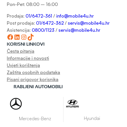
Pon-Pet: 08:00 – 16:00
Prodaja:
01/6472-361
/
info@mobile4u.hr
Post prodaja:
01/6472-362
/
servis@mobile4u.hr
Asistencija:
0800/1123
/
servis@mobile4u.hr
Facebook
LinkedIn
Instagram
TikTok
KORISNI LINKOVI
Česta pitanja
Informacije i novosti
Uvjeti korištenja
Zaštita osobnih podataka
Pisani prigovor korisnika
RABLJENI AUTOMOBILI
Hyundai
Mercedes-Benz