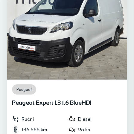
Registriran do
/
Prijeđeni kilometri
114.690 km
Motor
Diesel
Peugeot
Peugeot Expert L3 1.6 BlueHDI
Snaga motora
100 ks
Ručni
Diesel
136.566 km
95 ks