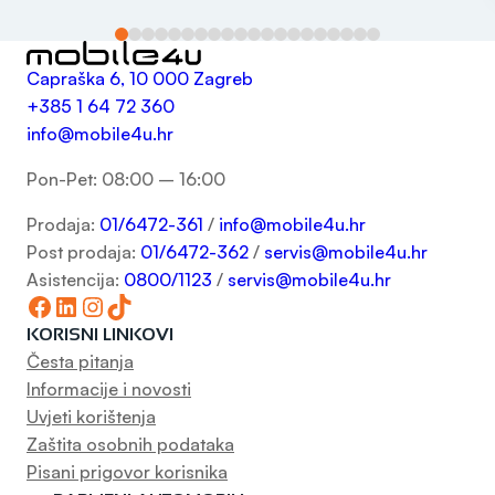
Capraška 6, 10 000 Zagreb
+385 1 64 72 360
info@mobile4u.hr
Pon-Pet: 08:00 – 16:00
Prodaja:
01/6472-361
/
info@mobile4u.hr
Post prodaja:
01/6472-362
/
servis@mobile4u.hr
Asistencija:
0800/1123
/
servis@mobile4u.hr
Facebook
LinkedIn
Instagram
TikTok
KORISNI LINKOVI
Česta pitanja
Informacije i novosti
Uvjeti korištenja
Zaštita osobnih podataka
Pisani prigovor korisnika