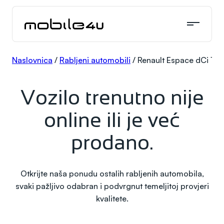
Skoči
do
sadržaja
Naslovnica
/
Rabljeni automobili
/
Renault Espace dCi 130
Vozilo trenutno nije
online ili je već
prodano.
Otkrijte naša ponudu ostalih rabljenih automobila,
svaki pažljivo odabran i podvrgnut temeljitoj provjeri
kvalitete.