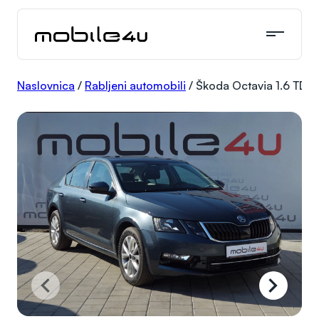
Skoči
do
sadržaja
Naslovnica
/
Rabljeni automobili
/
Škoda Octavia 1.6 TDI S