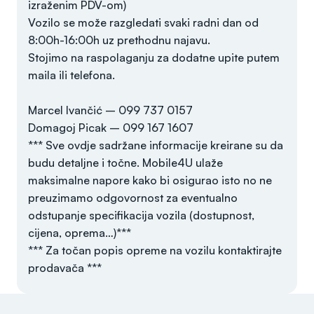
izraženim PDV-om)
Vozilo se može razgledati svaki radni dan od
8:00h-16:00h uz prethodnu najavu.
Stojimo na raspolaganju za dodatne upite putem
maila ili telefona.
Marcel Ivančić – 099 737 0157
Domagoj Picak – 099 167 1607
*** Sve ovdje sadržane informacije kreirane su da
budu detaljne i točne. Mobile4U ulaže
maksimalne napore kako bi osigurao isto no ne
preuzimamo odgovornost za eventualno
odstupanje specifikacija vozila (dostupnost,
cijena, oprema…)***
*** Za točan popis opreme na vozilu kontaktirajte
prodavača ***