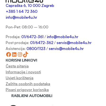
Capraška 6, 10 000 Zagreb
+385 1 64 72 360
info@mobile4u.hr
Pon-Pet: 08:00 – 16:00
Prodaja:
01/6472-361
/
info@mobile4u.hr
Post prodaja:
01/6472-362
/
servis@mobile4u.hr
Asistencija:
0800/1123
/
servis@mobile4u.hr
Facebook
LinkedIn
Instagram
TikTok
KORISNI LINKOVI
Česta pitanja
Informacije i novosti
Uvjeti korištenja
Zaštita osobnih podataka
Pisani prigovor korisnika
RABLJENI AUTOMOBILI