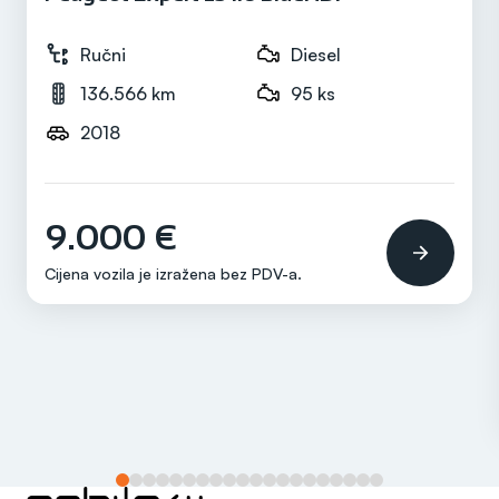
Snaga motora
115 ks
Ručni
Diesel
136.566 km
95 ks
2018
Mjenjač
Ručni
9.000 €
Cijena vozila je izražena bez
PDV-a
.