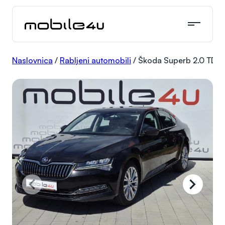
Skoči
do
sadržaja
Naslovnica
/
Rabljeni automobili
/
Škoda Superb 2.0 TDI 