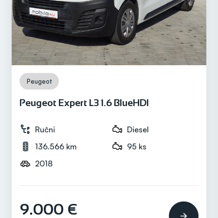
Prijeđeni kilometri
106.389 km
Motor
Diesel
Peugeot
Peugeot Expert L3 1.6 BlueHDI
Snaga motora
150 ks
Ručni
Diesel
136.566 km
95 ks
2018
Mjenjač
Automatski
9.000 €