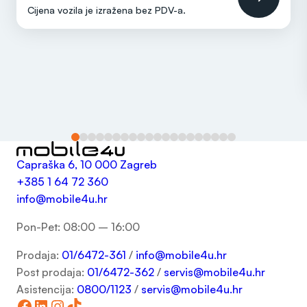
Cijena vozila je izražena bez
PDV-a
.
Capraška 6, 10 000 Zagreb
+385 1 64 72 360
info@mobile4u.hr
Pon-Pet: 08:00 – 16:00
Prodaja:
01/6472-361
/
info@mobile4u.hr
Post prodaja:
01/6472-362
/
servis@mobile4u.hr
Asistencija:
0800/1123
/
servis@mobile4u.hr
Facebook
LinkedIn
Instagram
TikTok