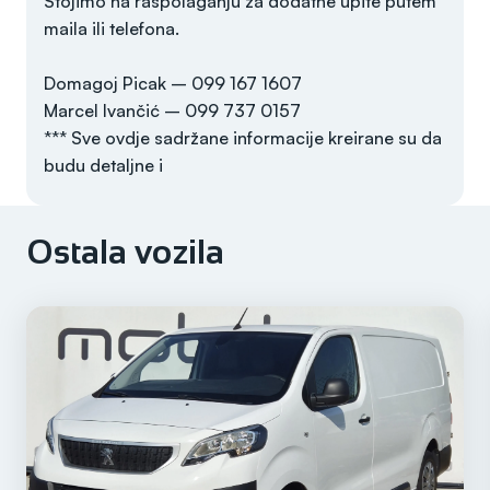
Stojimo na raspolaganju za dodatne upite putem
maila ili telefona.
Domagoj Picak – 099 167 1607
Marcel Ivančić – 099 737 0157
*** Sve ovdje sadržane informacije kreirane su da
budu detaljne i
Ostala vozila
Godina
2023
Registriran do
/