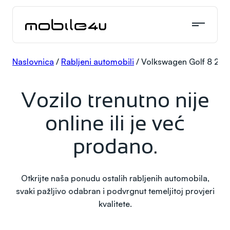
Skoči
do
sadržaja
Naslovnica
/
Rabljeni automobili
/
Volkswagen Golf 8 2.0 
Vozilo trenutno nije
online ili je već
prodano.
Otkrijte naša ponudu ostalih rabljenih automobila,
svaki pažljivo odabran i podvrgnut temeljitoj provjeri
kvalitete.