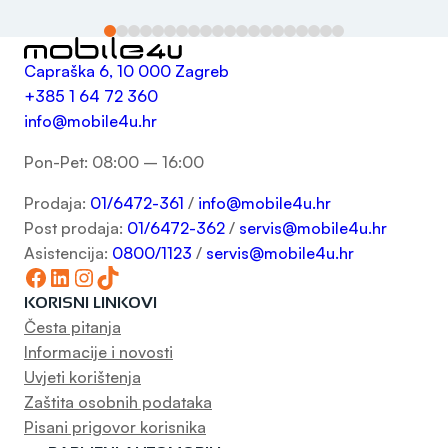
Capraška 6, 10 000 Zagreb
+385 1 64 72 360
info@mobile4u.hr
Pon-Pet: 08:00 – 16:00
Prodaja:
01/6472-361
/
info@mobile4u.hr
Post prodaja:
01/6472-362
/
servis@mobile4u.hr
Asistencija:
0800/1123
/
servis@mobile4u.hr
Facebook
LinkedIn
Instagram
TikTok
KORISNI LINKOVI
Česta pitanja
Informacije i novosti
Uvjeti korištenja
Zaštita osobnih podataka
Pisani prigovor korisnika