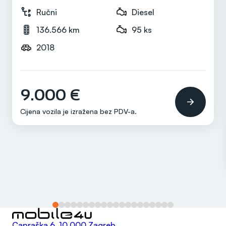
115 ks
Ručni
Diesel
136.566 km
95 ks
2018
Mjenjač
Ručni
9.000 €
Cijena vozila je izražena bez
PDV-a
.
Capraška 6, 10 000 Zagreb