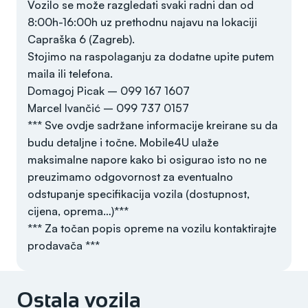
Vozilo se može razgledati svaki radni dan od
8:00h-16:00h uz prethodnu najavu na lokaciji
Capraška 6 (Zagreb).
Stojimo na raspolaganju za dodatne upite putem
maila ili telefona.
Domagoj Picak – 099 167 1607
Marcel Ivančić – 099 737 0157
*** Sve ovdje sadržane informacije kreirane su da
budu detaljne i točne. Mobile4U ulaže
maksimalne napore kako bi osigurao isto no ne
preuzimamo odgovornost za eventualno
odstupanje specifikacija vozila (dostupnost,
cijena, oprema…)***
*** Za točan popis opreme na vozilu kontaktirajte
prodavača ***
Ostala vozila
Godina