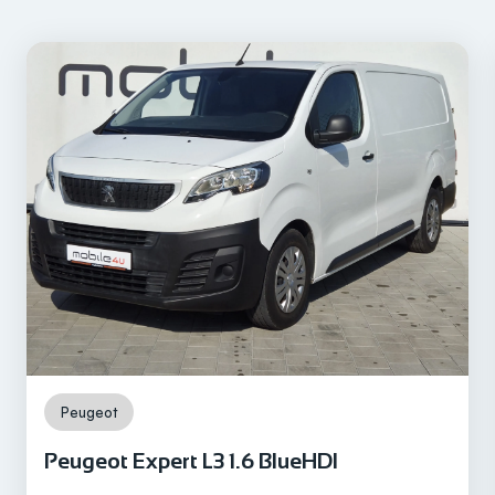
2020
Registriran do
/
Prijeđeni kilometri
125.813 km
Motor
Diesel
Peugeot
Peugeot Expert L3 1.6 BlueHDI
Snaga motora