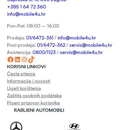
+385 1 64 72 360
info@mobile4u.hr
Pon-Pet: 08:00 – 16:00
Prodaja:
01/6472-361
/
info@mobile4u.hr
Post prodaja:
01/6472-362
/
servis@mobile4u.hr
Asistencija:
0800/1123
/
servis@mobile4u.hr
Facebook
LinkedIn
Instagram
TikTok
KORISNI LINKOVI
Česta pitanja
Informacije i novosti
Uvjeti korištenja
Zaštita osobnih podataka
Pisani prigovor korisnika
RABLJENI AUTOMOBILI