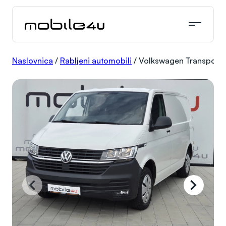
Skoči
do
sadržaja
Naslovnica
/
Rabljeni automobili
/
Volkswagen Transporte