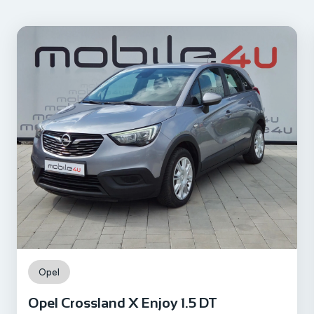
2022
Registriran do
/
Prijeđeni kilometri
127.732 km
Motor
Diesel
Opel
Opel Crossland X Enjoy 1.5 DT
Snaga motora