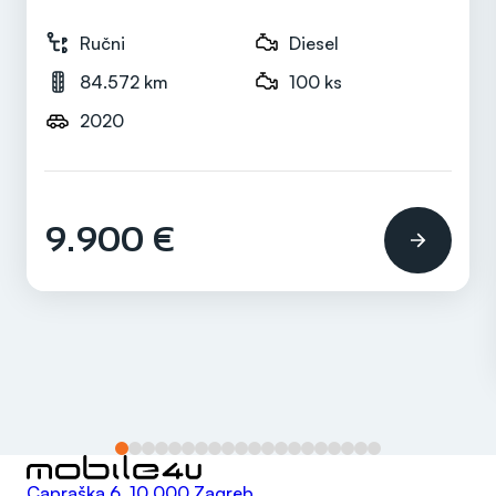
150 ks
Ručni
Diesel
84.572 km
100 ks
Mjenjač
2020
Ručni
9.900 €
Capraška 6, 10 000 Zagreb