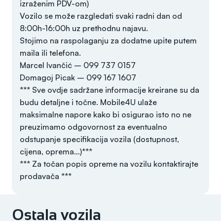
izraženim PDV-om)
Vozilo se može razgledati svaki radni dan od
8:00h-16:00h uz prethodnu najavu.
Stojimo na raspolaganju za dodatne upite putem
maila ili telefona.
Marcel Ivančić – 099 737 0157
Domagoj Picak – 099 167 1607
*** Sve ovdje sadržane informacije kreirane su da
budu detaljne i točne. Mobile4U ulaže
maksimalne napore kako bi osigurao isto no ne
preuzimamo odgovornost za eventualno
odstupanje specifikacija vozila (dostupnost,
cijena, oprema…)***
*** Za točan popis opreme na vozilu kontaktirajte
prodavača ***
Ostala vozila
Godina