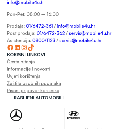
info@mobile4u.hr
Pon-Pet: 08:00 – 16:00
Prodaja:
01/6472-361
/
info@mobile4u.hr
Post prodaja:
01/6472-362
/
servis@mobile4u.hr
Asistencija:
0800/1123
/
servis@mobile4u.hr
Facebook
LinkedIn
Instagram
TikTok
KORISNI LINKOVI
Česta pitanja
Informacije i novosti
Uvjeti korištenja
Zaštita osobnih podataka
Pisani prigovor korisnika
RABLJENI AUTOMOBILI