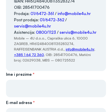
IBAN: HR6124840081135283274
OIB: 28541700476
Prodaja:
01/6472-361
/
info@mobile4u.hr
Post prodaja:
01/6472-362
/
servis@mobile4u.hr
Asistencija:
0800/1123
/
servis@mobile4u.hr
Mobile – 4U d.o.o., Capraška ulica 6, 10000
ZAGREB, HR6124840081135283274,
RAIFFEISENBANK AUSTRIA d.d.,
info@mobile4u.hr
,
+385 1 64 72 360
, OIB: 28541700476, Matični
broj: 02629038, MBS – 080725522
Ime i prezime
*
E-mail adresa
*