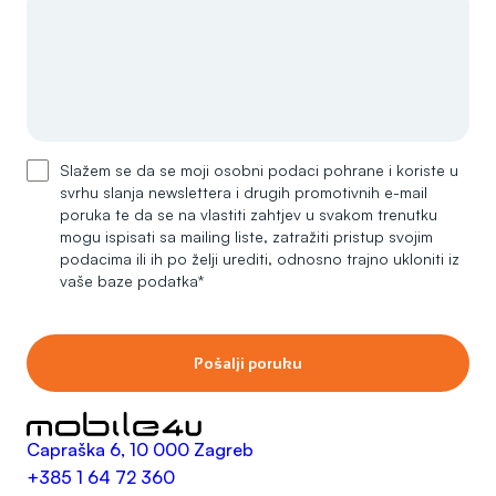
Slažem se da se moji osobni podaci pohrane i koriste u
svrhu slanja newslettera i drugih promotivnih e-mail
poruka te da se na vlastiti zahtjev u svakom trenutku
mogu ispisati sa mailing liste, zatražiti pristup svojim
podacima ili ih po želji urediti, odnosno trajno ukloniti iz
vaše baze podatka*
Pošalji poruku
Capraška 6, 10 000 Zagreb
+385 1 64 72 360