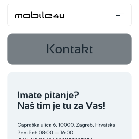
Skoči
do
sadržaja
Kontakt
Imate pitanje?
Naš tim je tu za Vas!
Capraška ulica 6, 10000, Zagreb, Hrvatska
Pon-Pet: 08:00 – 16:00