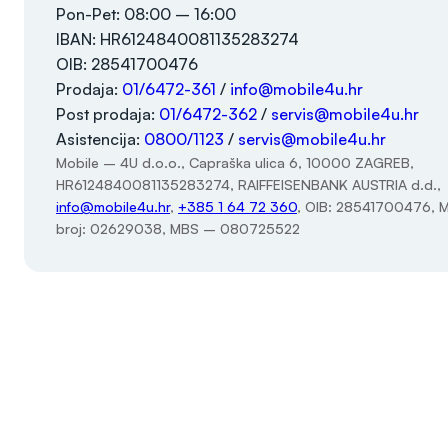
Pon-Pet: 08:00 – 16:00
IBAN: HR6124840081135283274
OIB: 28541700476
Prodaja:
01/6472-361
/
info@mobile4u.hr
Post prodaja:
01/6472-362
/
servis@mobile4u.hr
Asistencija:
0800/1123
/
servis@mobile4u.hr
Mobile – 4U d.o.o., Capraška ulica 6, 10000 ZAGREB,
HR6124840081135283274, RAIFFEISENBANK AUSTRIA d.d.,
info@mobile4u.hr
,
+385 1 64 72 360
, OIB: 28541700476, M
broj: 02629038, MBS – 080725522