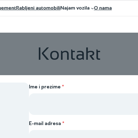
gement
Rabljeni automobili
Najam vozila
O nama
Kontakt
Ime i prezime
*
E-mail adresa
*