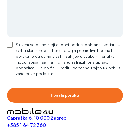
Slažem se da se moji osobni podaci pohrane i koriste u
svrhu slanja newslettera i drugih promotivnih e-mail
poruka te da se na vlastiti zahtjev u svakom trenutku
mogu ispisati sa mailing liste, zatražiti pristup svojim
podacima ili ih po želji urediti, odnosno trajno ukloniti iz
vaše baze podatka*
Pošalji poruku
Capraška 6, 10 000 Zagreb
+385 1 64 72 360