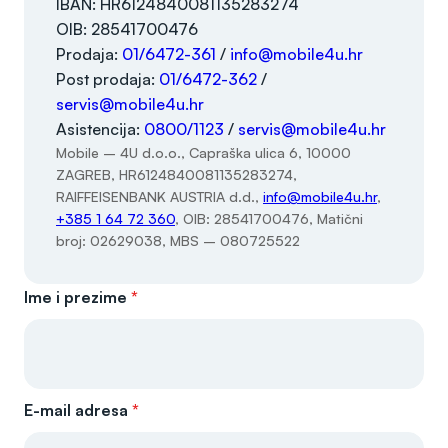
IBAN: HR6124840081135283274
OIB: 28541700476
Prodaja:
01/6472-361
/
info@mobile4u.hr
Post prodaja:
01/6472-362
/
servis@mobile4u.hr
Asistencija:
0800/1123
/
servis@mobile4u.hr
Mobile – 4U d.o.o., Capraška ulica 6, 10000
ZAGREB, HR6124840081135283274,
RAIFFEISENBANK AUSTRIA d.d.,
info@mobile4u.hr
,
+385 1 64 72 360
, OIB: 28541700476, Matični
broj: 02629038, MBS – 080725522
Ime i prezime
*
E-mail adresa
*