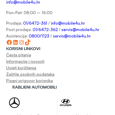
info@mobile4u.hr
Pon-Pet: 08:00 – 16:00
Prodaja:
01/6472-361
/
info@mobile4u.hr
Post prodaja:
01/6472-362
/
servis@mobile4u.hr
Asistencija:
0800/1123
/
servis@mobile4u.hr
Facebook
LinkedIn
Instagram
TikTok
KORISNI LINKOVI
Česta pitanja
Informacije i novosti
Uvjeti korištenja
Zaštita osobnih podataka
Pisani prigovor korisnika
RABLJENI AUTOMOBILI