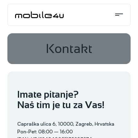
Skoči
do
sadržaja
Kontakt
Imate pitanje?
Naš tim je tu za Vas!
Capraška ulica 6, 10000, Zagreb, Hrvatska
Pon-Pet: 08:00 – 16:00