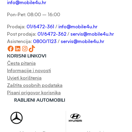
info@mobile4u.hr
Pon-Pet: 08:00 – 16:00
Prodaja:
01/6472-361
/
info@mobile4u.hr
Post prodaja:
01/6472-362
/
servis@mobile4u.hr
Asistencija:
0800/1123
/
servis@mobile4u.hr
Facebook
LinkedIn
Instagram
TikTok
KORISNI LINKOVI
Česta pitanja
Informacije i novosti
Uvjeti korištenja
Zaštita osobnih podataka
Pisani prigovor korisnika
RABLJENI AUTOMOBILI