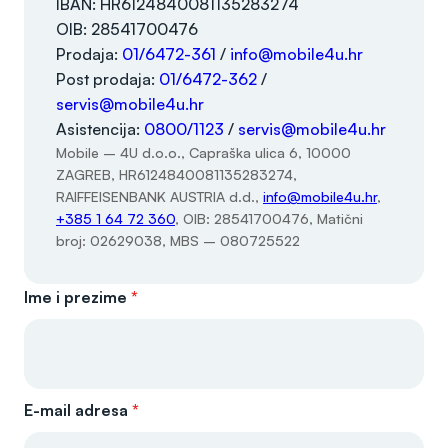
IBAN: HR6124840081135283274
OIB: 28541700476
Prodaja:
01/6472-361
/
info@mobile4u.hr
Post prodaja:
01/6472-362
/
servis@mobile4u.hr
Asistencija:
0800/1123
/
servis@mobile4u.hr
Mobile – 4U d.o.o., Capraška ulica 6, 10000
ZAGREB, HR6124840081135283274,
RAIFFEISENBANK AUSTRIA d.d.,
info@mobile4u.hr
,
+385 1 64 72 360
, OIB: 28541700476, Matični
broj: 02629038, MBS – 080725522
Ime i prezime
*
E-mail adresa
*