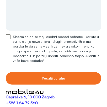
Slažem se da se moji osobni podaci pohrane i koriste u
svrhu slanja newslettera i drugih promotivnih e-mail
poruka te da se na vlastiti zahtjev u svakom trenutku
mogu ispisati sa mailing liste, zatražiti pristup svojim
podacima ili ih po želji urediti, odnosno trajno ukloniti iz
vaše baze podatka*
Pošalji poruku
Capraška 6, 10 000 Zagreb
+385 1 64 72 360