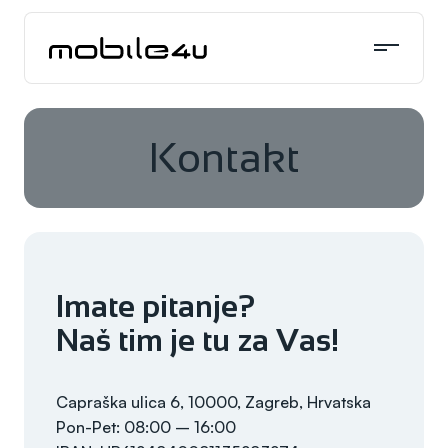
Skoči
do
sadržaja
Kontakt
Imate pitanje?
Naš tim je tu za Vas!
Capraška ulica 6, 10000, Zagreb, Hrvatska
Pon-Pet: 08:00 – 16:00